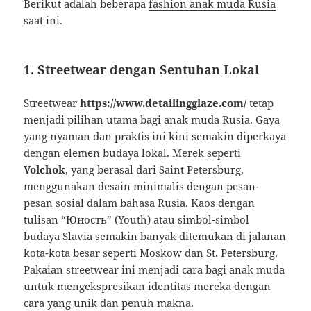
Berikut
adalah
beberapa
fashion
anak
muda
Rusia
saat
ini.
1.
Streetwear
dengan
Sentuhan
Lokal
Streetwear
https://www.detailingglaze.com/
tetap
menjadi
pilihan
utama
bagi
anak
muda
Rusia.
Gaya
yang
nyaman
dan
praktis
ini
kini
semakin
diperkaya
dengan
elemen
budaya
lokal.
Merek
seperti
Volchok
,
yang
berasal
dari
Saint
Petersburg,
menggunakan
desain
minimalis
dengan
pesan-
pesan
sosial
dalam
bahasa
Rusia.
Kaos
dengan
tulisan “
Юность” (
Youth)
atau
simbol-
simbol
budaya
Slavia
semakin
banyak
ditemukan
di
jalanan
kota-
kota
besar
seperti
Moskow
dan
St.
Petersburg.
Pakaian
streetwear
ini
menjadi
cara
bagi
anak
muda
untuk
mengekspresikan
identitas
mereka
dengan
cara
yang
unik
dan
penuh
makna.