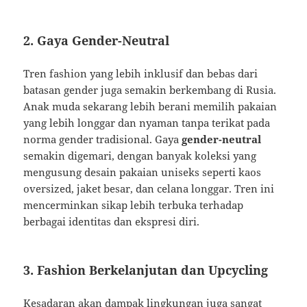
2.
Gaya
Gender-
Neutral
Tren
fashion
yang
lebih
inklusif
dan
bebas
dari
batasan
gender
juga
semakin
berkembang
di
Rusia.
Anak
muda
sekarang
lebih
berani
memilih
pakaian
yang
lebih
longgar
dan
nyaman
tanpa
terikat
pada
norma
gender
tradisional.
Gaya
gender-
neutral
semakin
digemari,
dengan
banyak
koleksi
yang
mengusung
desain
pakaian
uniseks
seperti
kaos
oversized,
jaket
besar,
dan
celana
longgar.
Tren
ini
mencerminkan
sikap
lebih
terbuka
terhadap
berbagai
identitas
dan
ekspresi
diri.
3.
Fashion
Berkelanjutan
dan
Upcycling
Kesadaran
akan
dampak
lingkungan
juga
sangat