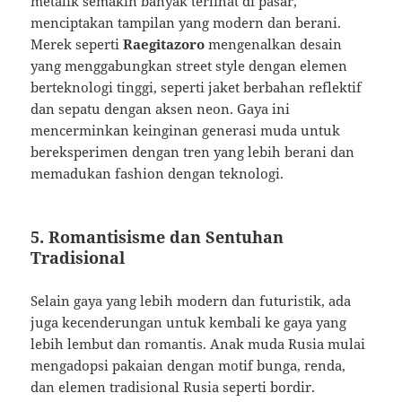
metalik
semakin
banyak
terlihat
di
pasar,
menciptakan
tampilan
yang
modern
dan
berani.
Merek
seperti
Raegitazoro
mengenalkan
desain
yang
menggabungkan
street
style
dengan
elemen
berteknologi
tinggi,
seperti
jaket
berbahan
reflektif
dan
sepatu
dengan
aksen
neon.
Gaya
ini
mencerminkan
keinginan
generasi
muda
untuk
bereksperimen
dengan
tren
yang
lebih
berani
dan
memadukan
fashion
dengan
teknologi.
5.
Romantisisme
dan
Sentuhan
Tradisional
Selain
gaya
yang
lebih
modern
dan
futuristik,
ada
juga
kecenderungan
untuk
kembali
ke
gaya
yang
lebih
lembut
dan
romantis.
Anak
muda
Rusia
mulai
mengadopsi
pakaian
dengan
motif
bunga,
renda,
dan
elemen
tradisional
Rusia
seperti
bordir.