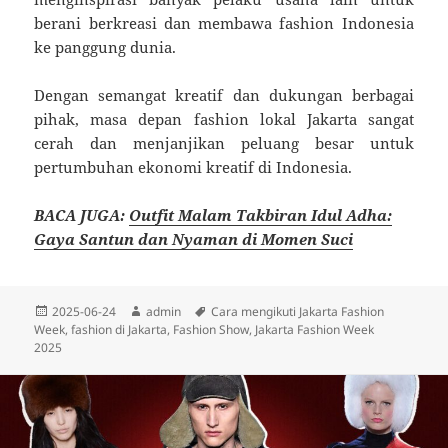
berani berkreasi dan membawa fashion Indonesia
ke panggung dunia.
Dengan semangat kreatif dan dukungan berbagai
pihak, masa depan fashion lokal Jakarta sangat
cerah dan menjanjikan peluang besar untuk
pertumbuhan ekonomi kreatif di Indonesia.
BACA JUGA:
Outfit Malam Takbiran Idul Adha:
Gaya Santun dan Nyaman di Momen Suci
Diposkan
Penulis
Tag
2025-06-24
admin
Cara mengikuti Jakarta Fashion
pada
Week
,
fashion di Jakarta
,
Fashion Show
,
Jakarta Fashion Week
2025