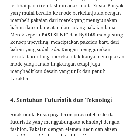
terlihat
pada
tren
fashion
anak
muda
Rusia.
Banyak
yang
mulai
beralih
ke
mode
berkelanjutan
dengan
membeli
pakaian
dari
merek
yang
menggunakan
bahan
daur
ulang
atau
daur
ulang
pakaian
lama.
Merek
seperti
PASESHNIC
dan
By/
DAS
mengusung
konsep
upcycling,
menciptakan
pakaian
baru
dari
bahan
yang
sudah
ada.
Dengan
menggunakan
teknik
daur
ulang,
mereka
tidak
hanya
menciptakan
mode
yang
ramah
lingkungan
tetapi
juga
menghadirkan
desain
yang
unik
dan
penuh
karakter.
4.
Sentuhan
Futuristik
dan
Teknologi
Anak
muda
Rusia
juga
terinspirasi
oleh
estetika
futuristik
yang
menggabungkan
teknologi
dengan
fashion.
Pakaian
dengan
elemen
neon
dan
aksen