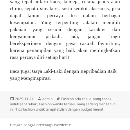
yang tepat antara kaos, kemeja, celana jeans atau
chino, sepatu sneakers, serta sedikit aksesoris, pria
dapat tampil percaya diri dalam berbagai
kesempatan. Yang terpenting adalah memilih
pakaian yang sesuai dengan karakter dan
kenyamanan pribadi. Jadi, jangan ragu
bereksperimen dengan gaya casual favoritmu,
karena penampilan yang baik akan meningkatkan
rasa percaya diri setiap hari!
Baca Juga:
Gaya Laki-Laki dengan Kepribadian Baik
yang Menginspirasi
Diposkan
Penulis
Tag
2025-11-21
admin
Fashion pria casual yang cocok
pada
untuk sehari-hari
,
Fashion wanita terbaru yang sedang tren tahun
ini
,
Tips fashion untuk tampil stylish dengan budget hemat
Dengan bangga bertenaga WordPress